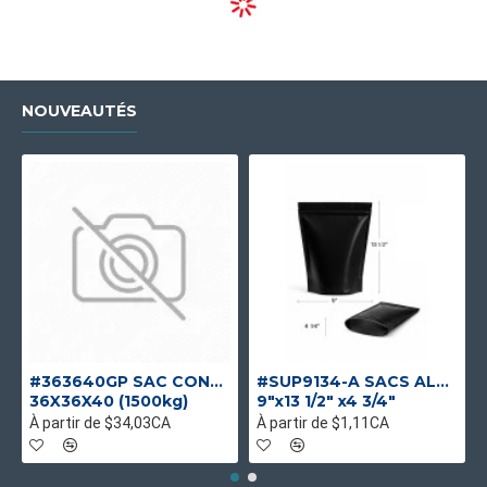
NOUVEAUTÉS
#363640GP SAC CONTENEUR GOUL/PLAT UV UNIQUE
#SUP9134-A SACS ALUMINIUM NOIR MAT DEBOUT
36X36X40 (1500kg)
9"x13 1/2" x4 3/4"
À partir de $34,03CA
À partir de $1,11CA