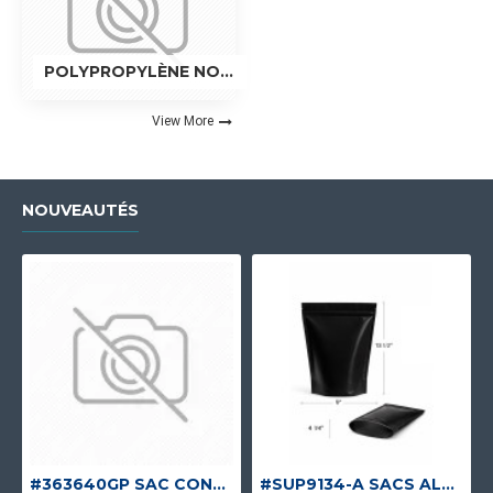
POLYPROPYLÈNE NON-TISSÉ
View More
NOUVEAUTÉS
#363640GP SAC CONTENEUR GOUL/PLAT UV UNIQUE
#SUP9134-A SACS ALUMINIUM NOIR MAT DEBOUT