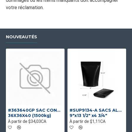
dommages ou les items manquants doit accompagner
votre réclamation.
NOUVEAUTÉS
#363640GP SAC CONTENEUR GOUL/PLAT UV UNIQUE
#SUP9134-A SACS ALUMINIUM NOIR MAT DEBOUT
36X36X40 (1500kg)
9"x13 1/2" x4 3/4"
À partir de $34,03CA
À partir de $1,11CA