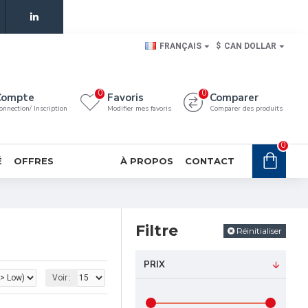
FRANÇAIS
$
CAN DOLLAR
0
0
Compte
Favoris
Comparer
onnection/ Inscription
Modifier mes favoris
Comparer des produits
0
É
OFFRES
À PROPOS
CONTACT
Filtre
Réinitialiser
PRIX
Voir :