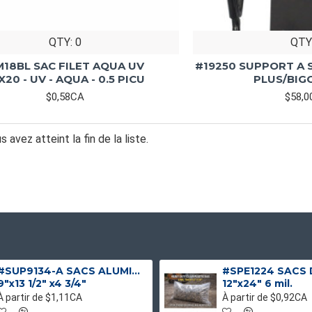
QTY: 0
QTY
18BL SAC FILET AQUA UV
#19250 SUPPORT A 
X20 - UV - AQUA - 0.5 PICU
PLUS/BIGG
$0,58CA
$58,
s avez atteint la fin de la liste.
#SUP9134-A SACS ALUMINIUM NOIR MAT DEBOUT
9"x13 1/2" x4 3/4"
12"x24" 6 mil.
À partir de $1,11CA
À partir de $0,92CA