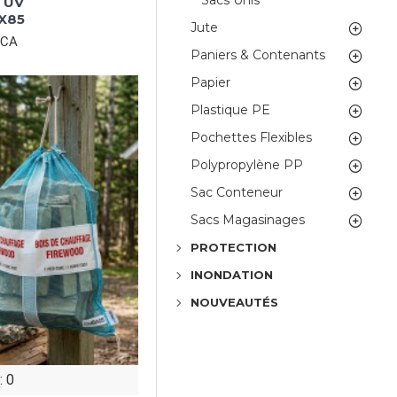
Sacs Unis
 UV
5X85
Jute
7CA
Paniers & Contenants
Papier
Plastique PE
Pochettes Flexibles
Polypropylène PP
Sac Conteneur
Sacs Magasinages
PROTECTION
INONDATION
NOUVEAUTÉS
: 0