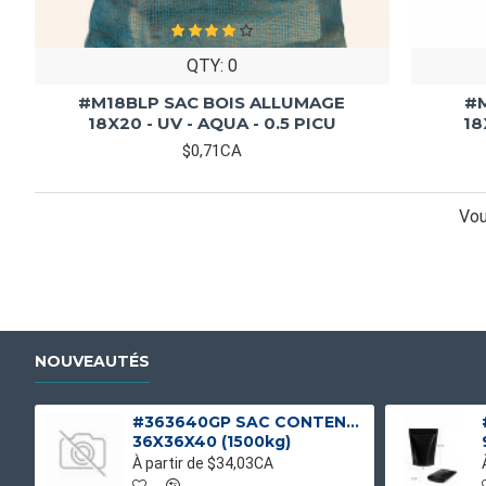
QTY: 0
#M18BLP SAC BOIS ALLUMAGE
#M
18X20 - UV - AQUA - 0.5 PICU
18
$0,71CA
Vou
NOUVEAUTÉS
#363640GP SAC CONTENEUR GOUL/PLAT UV UNIQUE
36X36X40 (1500kg)
À partir de $34,03CA