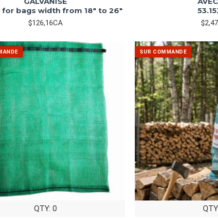
GALVANISE
AVEC
e for bags width from 18" to 26"
53.1
$126,16CA
$2,4
QTY: 0
QTY