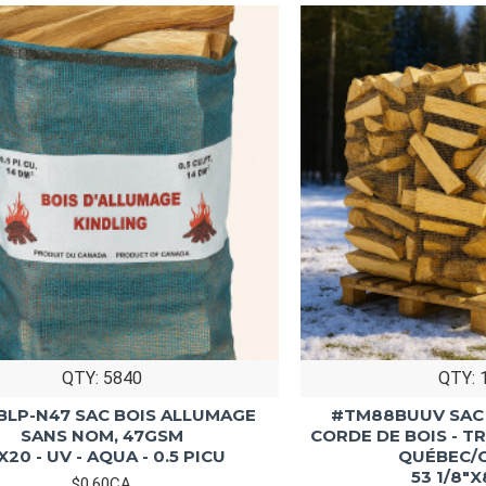
QTY: 5840
QTY: 
BLP-N47 SAC BOIS ALLUMAGE
#TM88BUUV SAC 
SANS NOM, 47GSM
CORDE DE BOIS - T
X20 - UV - AQUA - 0.5 PICU
QUÉBEC/
53 1/8"X
$0,60CA