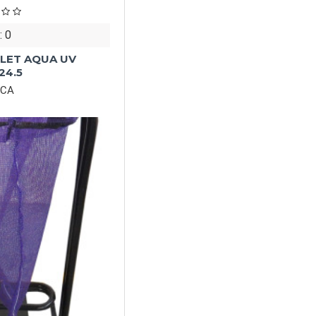
: 0
ILET AQUA UV
24.5
0CA