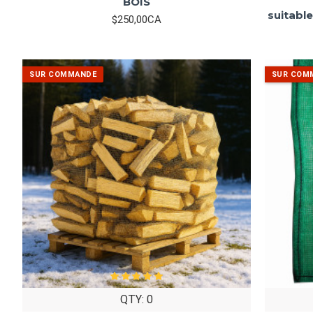
BOIS
suitabl
$250,00CA
QTY: 0