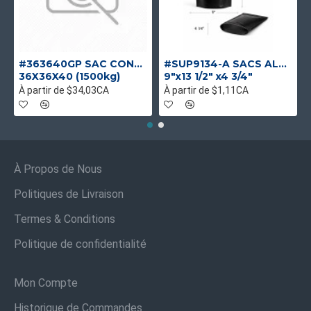
#363640GP SAC CONTENEUR GOUL/PLAT UV UNIQUE
#SUP9134-A SACS ALUMINIUM NOIR MAT DEBOUT
36X36X40 (1500kg)
9"x13 1/2" x4 3/4"
À partir de $34,03CA
À partir de $1,11CA
À Propos de Nous
Politiques de Livraison
Termes & Conditions
Politique de confidentialité
Mon Compte
Historique de Commandes