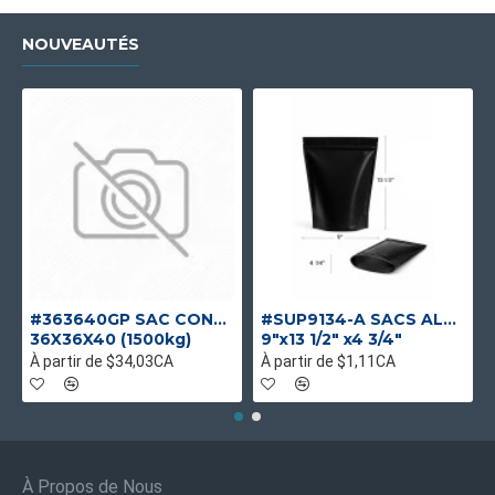
NOUVEAUTÉS
#363640GP SAC CONTENEUR GOUL/PLAT UV UNIQUE
#SUP9134-A SACS ALUMINIUM NOIR MAT DEBOUT
36X36X40 (1500kg)
9"x13 1/2" x4 3/4"
À partir de $34,03CA
À partir de $1,11CA
À Propos de Nous