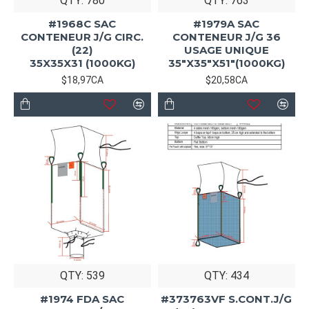
QTY: 780
QTY: 763
#1968C SAC
#1979A SAC
CONTENEUR J/G CIRC.
CONTENEUR J/G 36
(22)
USAGE UNIQUE
35X35X31 (1000KG)
35"X35"X51"(1000KG)
$18,97CA
$20,58CA
QTY: 539
QTY: 434
#1974 FDA SAC
#373763VF S.CONT.J/G