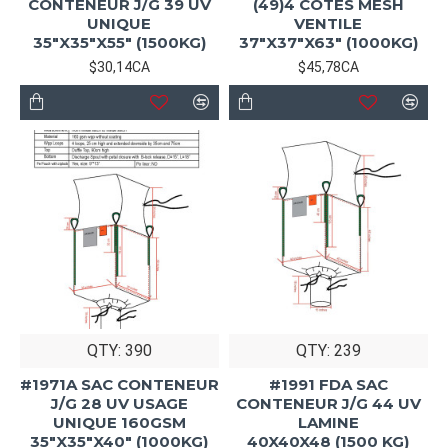
CONTENEUR J/G 39 UV
(49)4 COTES MESH
UNIQUE
VENTILE
35"X35"X55" (1500KG)
37"X37"X63" (1000KG)
$30,14CA
$45,78CA
QTY: 390
QTY: 239
#1971A SAC CONTENEUR
#1991 FDA SAC
J/G 28 UV USAGE
CONTENEUR J/G 44 UV
UNIQUE 160GSM
LAMINE
35"X35"X40" (1000KG)
40X40X48 (1500 KG)