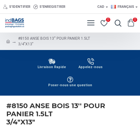
S'IDENTIFIER
S'ENREGISTRER
CAD
FRANÇAIS
0
0
#8150 ANSE BOIS 13'' POUR PANIER 1.5LT
3/4"X13"
Livraison Rapide
Appelez-nous
Poser-nous une question
#8150 ANSE BOIS 13'' POUR
PANIER 1.5LT
3/4"X13"