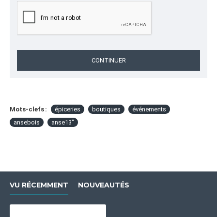
CONTINUER
Mots-clefs :
épiceries
boutiques
événements
ansebois
anse13"
VU RÉCEMMENT
NOUVEAUTÉS