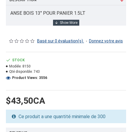
DESCRIPTION
ANSE BOIS 13'' POUR PANIER 1.5LT
INFORMATION PRODUIT
Basé sur 0 évaluation(s).
-
Donnez votre avis
Capacité/Taille:
3/4"X13"
STOCK
Modèle:
8150
FORMAT DU PRODUIT
Qté disponible:
743
Quantité par emballage: 300.00
Product Views: 3556
Dimension:
Poids: 5.40
Volume cubique: 0.67 pieds cubes
$43,50CA
FORMAT DE PALETTE
Ce produit a une quantité minimale de 300
Quantité par palette: 9000.00
Dimension/pallet: