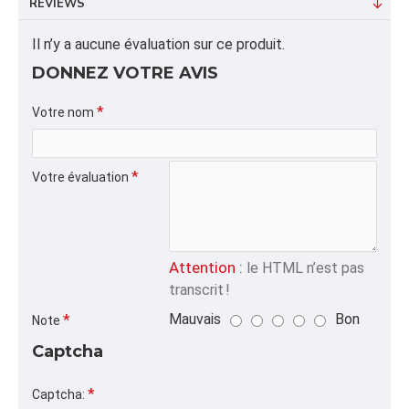
REVIEWS
ALPHA
Il n’y a aucune évaluation sur ce produit.
ANSEBOIS,ANSE13",,
DONNEZ VOTRE AVIS
CATÉGORIE
Sacs Jetables Biodégradables
Votre nom
Votre évaluation
Attention :
le HTML n’est pas
transcrit !
Mauvais
Bon
Note
Captcha
Captcha: